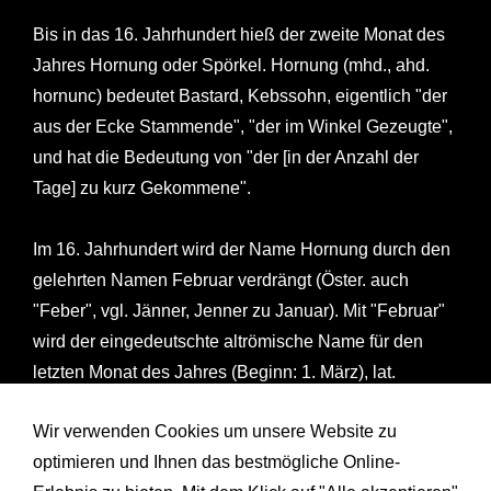
Bis in das 16. Jahrhundert hieß der zweite Monat des
Jahres Hornung oder Spörkel. Hornung (mhd., ahd.
hornunc) bedeutet Bastard, Kebssohn, eigentlich "der
aus der Ecke Stammende", "der im Winkel Gezeugte",
und hat die Bedeutung von "der [in der Anzahl der
Tage] zu kurz Gekommene".
Im 16. Jahrhundert wird der Name Hornung durch den
gelehrten Namen Februar verdrängt (Öster. auch
"Feber", vgl. Jänner, Jenner zu Januar). Mit "Februar"
wird der eingedeutschte altrömische Name für den
letzten Monat des Jahres (Beginn: 1. März), lat.
februarius, übernommen. Ein altitalienischer Gott der
Wir verwenden Cookies um unsere Website zu
Unterwelt soll Februus geheißen haben. Dem lat.
optimieren und Ihnen das bestmögliche Online-
februarius liegt das Wort februare = reinigen zugrunde.