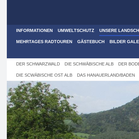
INFORMATIONEN
UMWELTSCHUTZ
UNSERE LANDSCH
MEHRTAGES RADTOUREN
GÄSTEBUCH
BILDER GALE
DER SCHWARZWALD
DIE SCHWÄBISCHE ALB
DER BOD
DIE SCWÄBISCHE OST ALB
DAS HANAUERLAND/BADEN