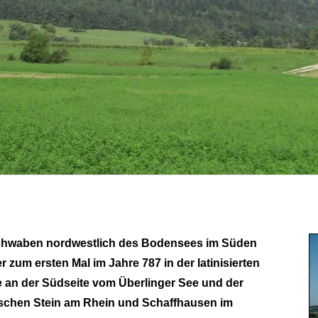
Schwaben nordwestlich des Bodensees im Süden
um ersten Mal im Jahre 787 in der latinisierten
e an der Südseite vom Überlinger See und der
schen Stein am Rhein und Schaffhausen im