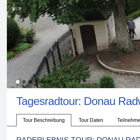
Tagesradtour: Donau Ra
Tour Beschreibung
Tour Daten
Teilnehme
RADERLEBNIS TOUR: DONAU RAD