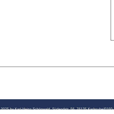
 2025 by Karl-Heinz Schönwald, Südendstr. 56, 76135 Karlsruhe/016