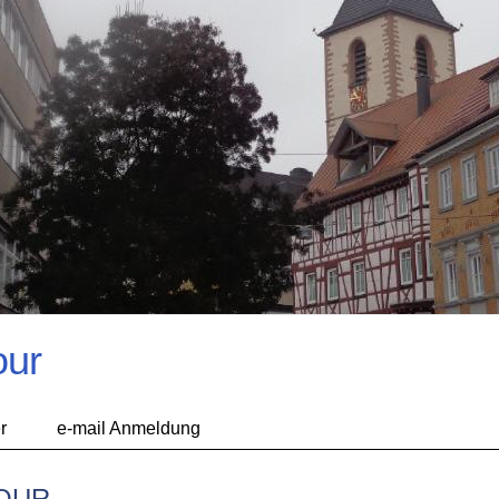
our
r
e-mail Anmeldung
TOUR