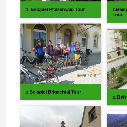
z. Beispiel Pfälzerwald Tour
z.Beis
Tour
z.Beispiel Brigachtal Tour
z. Beis