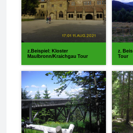
z.Beispiel: Kloster
z. Bei
Maulbronn/Kraichgau Tour
Tour