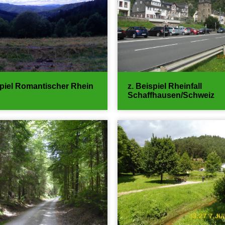
spiel Romantischer Rhein
z. Beispiel Rheinfall
Schaffhausen/Schweiz