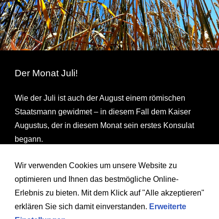
Der Monat Juli!
Wie der Juli ist auch der August einem römischen
Staatsmann gewidmet – in diesem Fall dem Kaiser
Augustus, der in diesem Monat sein erstes Konsulat
begann.
Den Namen Augustus erhielt der Monat im Jahre 8 v.
Wir verwenden Cookies um unsere Website zu
Chr. Davor wurde er Sextilis genannt, da er in einer
optimieren und Ihnen das bestmögliche Online-
frühen Version des römischen Kalendersystems Monat
Erlebnis zu bieten. Mit dem Klick auf "Alle akzeptieren"
Nummer 6 gewesen war.
erklären Sie sich damit einverstanden.
Erweiterte
Veraltete deutsche Namen sind Erntemonat,