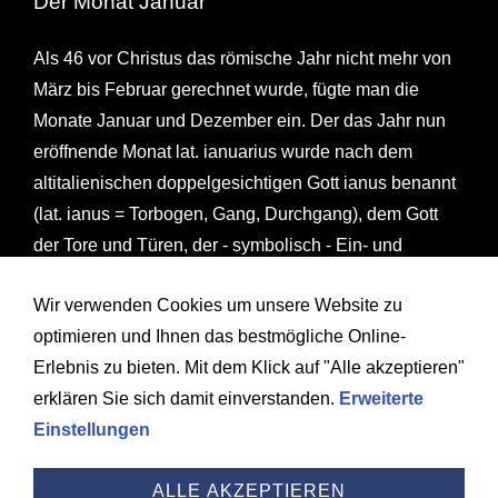
Der Monat Januar
Als 46 vor Christus das römische Jahr nicht mehr von
März bis Februar gerechnet wurde, fügte man die
Monate Januar und Dezember ein. Der das Jahr nun
eröffnende Monat lat. ianuarius wurde nach dem
altitalienischen doppelgesichtigen Gott ianus benannt
(lat. ianus = Torbogen, Gang, Durchgang), dem Gott
der Tore und Türen, der - symbolisch - Ein- und
Ausgänge, und damit auch des Jahresanfangs. Am
Wir verwenden Cookies um unsere Website zu
Janustag beschlossen die Römer die Saturnalien; man
optimieren und Ihnen das bestmögliche Online-
verkleidete sich u. a. mit Hirsch- und Kalbfellen,
Erlebnis zu bieten. Mit dem Klick auf "Alle akzeptieren"
wogegen Eligius predigte, als dies in Gallien
erklären Sie sich damit einverstanden.
Erweiterte
nachgeahmt wurde. An den Januskalenden wurden
Einstellungen
Geschenke verteilt: Vorläufer unserer Neujährchen.
ALLE AKZEPTIEREN